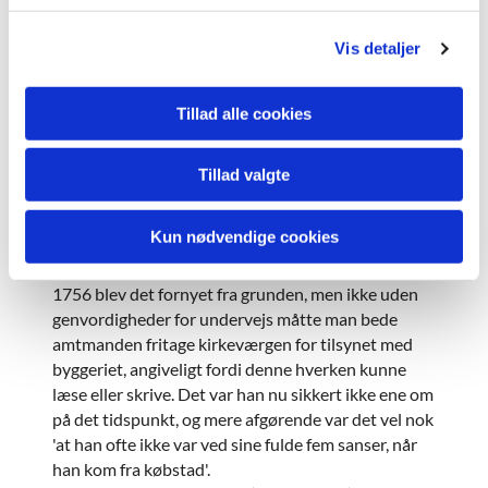
nemlig i 1878 blevet nyopført (se nedenfor).
g
Tagbeklædningen var tegltagsten.
Vis detaljer
Våbenhus
Tillad alle cookies
Til kirkeskibet er der på senere tidspunkt bygget et
våbenhus på sydsiden – formentlig samtidig med
tårnet. Våbenhuset var opført i bindingsværk, var
Tillad valgte
hvidkalket og ligeledes med teglsten på taget.
Tårnet
Kun nødvendige cookies
Tårnet har vist ikke været af særlig god kvalitet, for i
1756 blev det fornyet fra grunden, men ikke uden
genvordigheder for undervejs måtte man bede
amtmanden fritage kirkeværgen for tilsynet med
byggeriet, angiveligt fordi denne hverken kunne
læse eller skrive. Det var han nu sikkert ikke ene om
på det tidspunkt, og mere afgørende var det vel nok
'at han ofte ikke var ved sine fulde fem sanser, når
han kom fra købstad'.