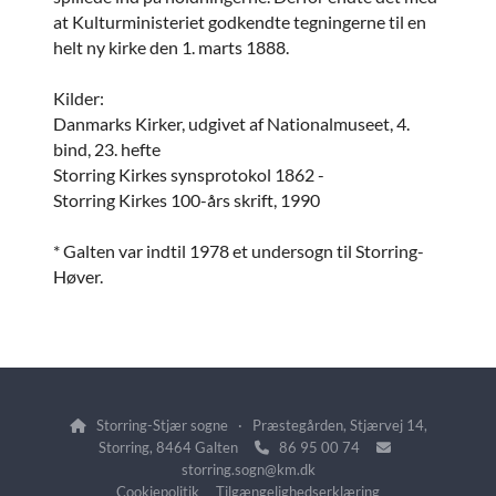
at Kulturministeriet godkendte tegningerne til en
helt ny kirke den 1. marts 1888.
Kilder:
Danmarks Kirker, udgivet af Nationalmuseet, 4.
bind, 23. hefte
Storring Kirkes synsprotokol 1862 -
Storring Kirkes 100-års skrift, 1990
* Galten var indtil 1978 et undersogn til Storring-
Høver.
Storring-Stjær sogne · Præstegården, Stjærvej 14,

Storring, 8464 Galten
86 95 00 74


storring.sogn@km.dk
Cookiepolitik
Tilgængelighedserklæring