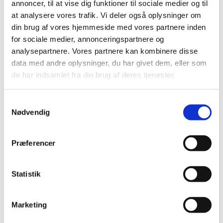
annoncer, til at vise dig funktioner til sociale medier og til
at analysere vores trafik. Vi deler også oplysninger om
din brug af vores hjemmeside med vores partnere inden
for sociale medier, annonceringspartnere og
analysepartnere. Vores partnere kan kombinere disse
data med andre oplysninger, du har givet dem, eller som
de har indsamlet fra din brug af deres tjenester.
S
Nødvendig
a
Plan 1:300 af den romanske †kirke.
m
Rekonstruktionsforslag ved NJP, tegnet af
Marianne Nielsen 1982. Plan of curch demolished
t
Præferencer
1890.
y
k
Kor og skib
k
Statistik
Ved nedbrydningen i 1890 stod det romanske
e
kirkeskib tilbage som den eneste helt oprindelige
v
Marketing
bygningsdel opført i granitkvadre med hvide fuger
a
og med indvendig overflade af marksten. Koret var
l