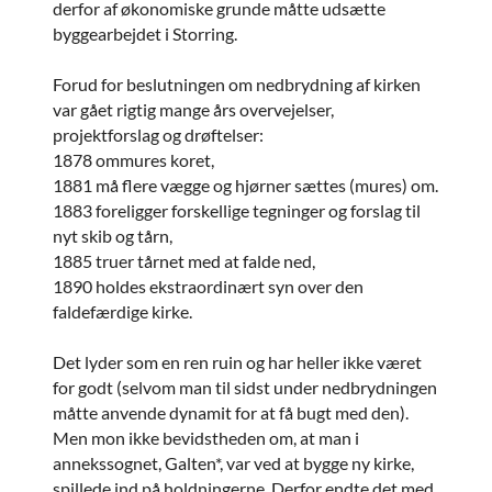
derfor af økonomiske grunde måtte udsætte
byggearbejdet i Storring.
Forud for beslutningen om nedbrydning af kirken
var gået rigtig mange års overvejelser,
projektforslag og drøftelser:
1878 ommures koret,
1881 må flere vægge og hjørner sættes (mures) om.
1883 foreligger forskellige tegninger og forslag til
nyt skib og tårn,
1885 truer tårnet med at falde ned,
1890 holdes ekstraordinært syn over den
faldefærdige kirke.
Det lyder som en ren ruin og har heller ikke været
for godt (selvom man til sidst under nedbrydningen
måtte anvende dynamit for at få bugt med den).
Men mon ikke bevidstheden om, at man i
annekssognet, Galten*, var ved at bygge ny kirke,
spillede ind på holdningerne. Derfor endte det med