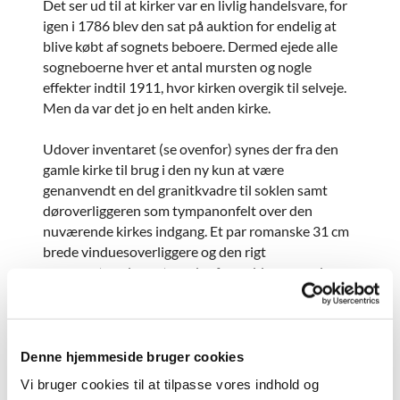
Det ser ud til at kirker var en livlig handelsvare, for
igen i 1786 blev den sat på auktion for endelig at
blive købt af sognets beboere. Dermed ejede alle
sogneboerne hver et antal mursten og nogle
effekter indtil 1911, hvor kirken overgik til selveje.
Men da var det jo en helt anden kirke.
Udover inventaret (se ovenfor) synes der fra den
gamle kirke til brug i den ny kun at være
genanvendt en del granitkvadre til soklen samt
døroverliggeren som tympanonfelt over den
nuværende kirkes indgang. Et par romanske 31 cm
brede vinduesoverliggere og den rigt
ornamenterede egetræsdør fra syddøren mod
våbenhuset skulle desuden befinde sig i Den gamle
By i Århus.
Plan 1:300
Denne hjemmeside bruger cookies
Vi bruger cookies til at tilpasse vores indhold og