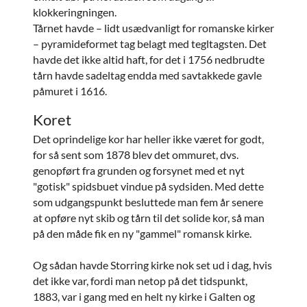
klokkeringningen.
Tårnet havde – lidt usædvanligt for romanske kirker
– pyramideformet tag belagt med tegltagsten. Det
havde det ikke altid haft, for det i 1756 nedbrudte
tårn havde sadeltag endda med savtakkede gavle
påmuret i 1616.
Koret
Det oprindelige kor har heller ikke været for godt,
for så sent som 1878 blev det ommuret, dvs.
genopført fra grunden og forsynet med et nyt
"gotisk" spidsbuet vindue på sydsiden. Med dette
som udgangspunkt besluttede man fem år senere
at opføre nyt skib og tårn til det solide kor, så man
på den måde fik en ny "gammel" romansk kirke.
Og sådan havde Storring kirke nok set ud i dag, hvis
det ikke var, fordi man netop på det tidspunkt,
1883, var i gang med en helt ny kirke i Galten og