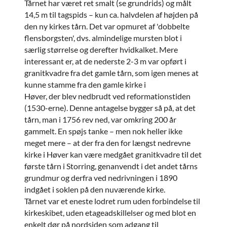
Tårnet har været ret smalt (se grundrids) og målt
14,5 m til tagspids – kun ca. halvdelen af højden på
den ny kirkes tårn. Det var opmuret af 'dobbelte
flensborgsten', dvs. almindelige mursten blot i
særlig størrelse og derefter hvidkalket. Mere
interessant er, at de nederste 2-3 m var opført i
granitkvadre fra det gamle tårn, som igen menes at
kunne stamme fra den gamle kirke i
Høver, der blev nedbrudt ved reformationstiden
(1530-erne). Denne antagelse bygger så på, at det
tårn, man i 1756 rev ned, var omkring 200 år
gammelt. En spøjs tanke – men nok heller ikke
meget mere – at der fra den for længst nedrevne
kirke i Høver kan være medgået granitkvadre til det
første tårn i Storring, genanvendt i det andet tårns
grundmur og derfra ved nedrivningen i 1890
indgået i soklen på den nuværende kirke.
Tårnet var et eneste lodret rum uden forbindelse til
kirkeskibet, uden etageadskillelser og med blot en
enkelt dør på nordsiden som adgang til