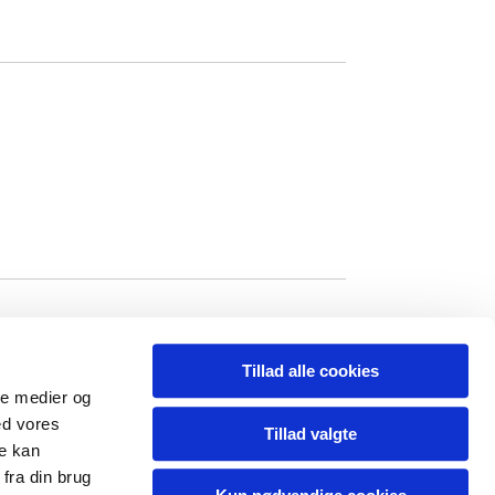
Tillad alle cookies
ale medier og
storring.sogn@km.dk

ed vores
Tillad valgte
re kan
fra din brug