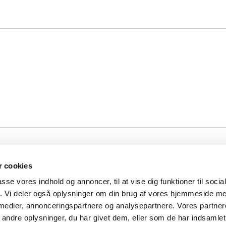
 cookies
passe vores indhold og annoncer, til at vise dig funktioner til soci
e · Præstegården, Stjærvej 14, Storring, 8464 Galten
86 95 00 74

fik. Vi deler også oplysninger om din brug af vores hjemmeside m
Cookiepolitik
Tilgængelighedserklæring
 medier, annonceringspartnere og analysepartnere. Vores partne
ndre oplysninger, du har givet dem, eller som de har indsamlet 
Privatlivspolitik
Log på ChurchDesk