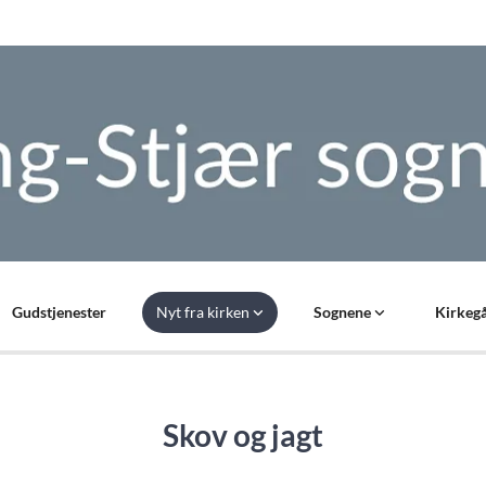
Gudstjenester
Nyt fra kirken
Sognene
Kirkegå
Skov og jagt