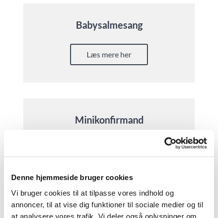
Babysalmesang
Læs mere her
Minikonfirmand
Læs mere her
Denne hjemmeside bruger cookies
Vi bruger cookies til at tilpasse vores indhold og
annoncer, til at vise dig funktioner til sociale medier og til
Storring-Stjær kirkers pigekor
at analysere vores trafik. Vi deler også oplysninger om