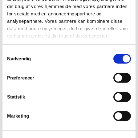
din brug af vores hjemmeside med vores partnere inden
for sociale medier, annonceringspartnere og
Læs mere her
analysepartnere. Vores partnere kan kombinere disse
data med andre oplysninger, du har givet dem, eller som
de har indsamlet fra din brug af deres tjenester.
S
Voksenkor
Nødvendig
a
m
t
Læs mere her
Præferencer
y
k
k
Statistik
e
v
Marketing
Mændenes morgenbord
a
l
g
Læs mere her