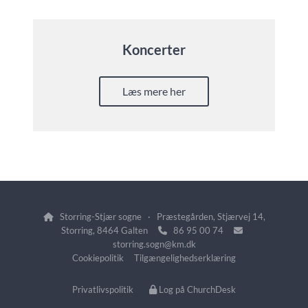
Koncerter
Læs mere her
Storring-Stjær sogne · Præstegården, Stjærvej 14,

Storring, 8464 Galten
86 95 00 74


storring.sogn@km.dk
Cookiepolitik
Tilgængelighedserklæring
Privatlivspolitik
Log på ChurchDesk