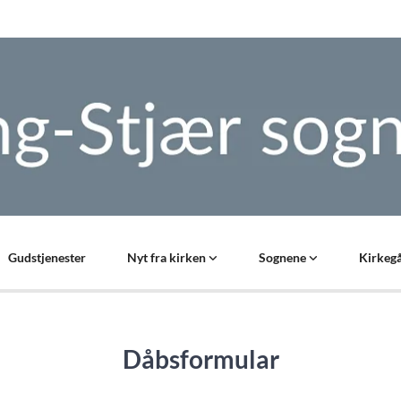
Gudstjenester
Nyt fra kirken
Sognene
Kirkegå
Dåbsformular