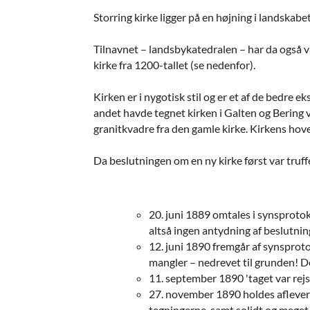
Storring kirke ligger på en højning i landskabe
Tilnavnet – landsbykatedralen – har da også v
kirke fra 1200-tallet (se nedenfor).
Kirken er i nygotisk stil og er et af de bedre 
andet havde tegnet kirken i Galten og Bering v
granitkvadre fra den gamle kirke. Kirkens hove
Da beslutningen om en ny kirke først var truffe
20. juni 1889 omtales i synsprotok
altså ingen antydning af beslutning
12. juni 1890 fremgår af synsproto
mangler – nedrevet til grunden! De
11. september 1890 'taget var rejs
27. november 1890 holdes afleveri
tegningerne, samt solidt og meget