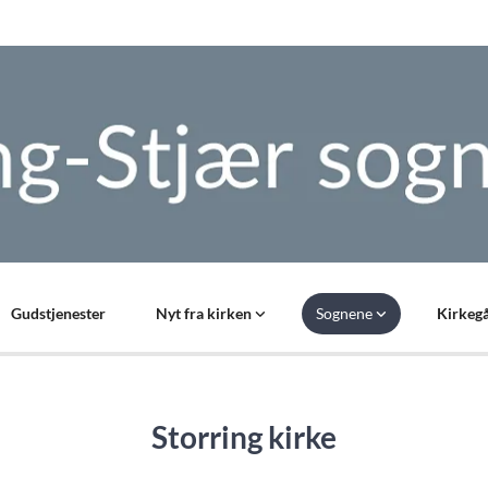
Gudstjenester
Nyt fra kirken
Sognene
Kirkegå
Storring kirke