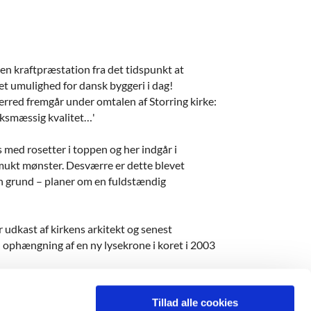
 en kraftpræstation fra det tidspunkt at
t umulighed for dansk byggeri i dag!
rred fremgår under omtalen af Storring kirke:
rksmæssig kvalitet…'
s med rosetter i toppen og her indgår i
smukt mønster. Desværre er dette blevet
en grund – planer om en fuldstændig
 udkast af kirkens arkitekt og senest
 ophængning af en ny lysekrone i koret i 2003
Tillad alle cookies