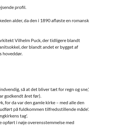
jsende profil.
keden alder, da den i 1890 afløste en romansk
arkitekt Vilhelm Puck, der tidligere blandt
nitsokkel, der blandt andet er bygget af
es hoveddør.
vendig, så at det bliver tæt for regn og sne,'
ar godkendt året før).
k, for da var den gamle kirke – med alle den
 udført på fuldkommen tilfredsstillende måde'.
ngkirkens tag'.
ære opført i nøje overensstemmelse med