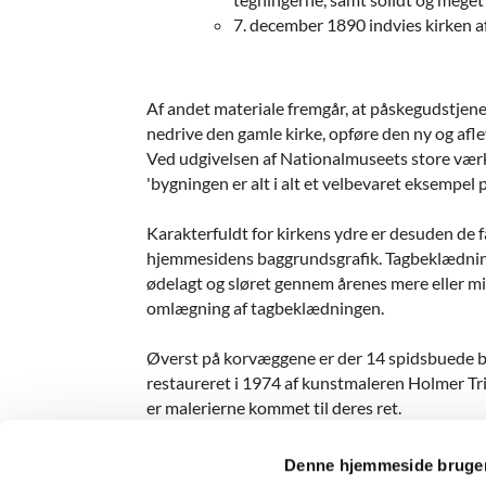
7. december 1890 indvies kirken af
Af andet materiale fremgår, at påskegudstjenes
nedrive den gamle kirke, opføre den ny og afl
Ved udgivelsen af Nationalmuseets store værk
'bygningen er alt i alt et velbevaret eksempe
Karakterfuldt for kirkens ydre er desuden de f
hjemmesidens baggrundsgrafik. Tagbeklædningen
ødelagt og sløret gennem årenes mere eller mi
omlægning af tagbeklædningen.
Øverst på korvæggene er der 14 spidsbuede blæn
restaureret i 1974 af kunstmaleren Holmer Tri
er malerierne kommet til deres ret.
Denne hjemmeside bruger