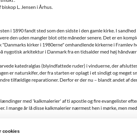
 biskop L. Jensen i Århus.
ten i 1890 fandt sted som den sidste i den gamle kirke. I sandhed
evere den uden mangler blot otte måneder senere. Det er en komple
 "Danmarks kirker i 1980erne" omhandlende kirkerne i Framlev he
l på nygotisk arkitektur i Danmark fra en tidsalder med høj håndvæ
arvede katedralglas (blyindfattede ruder) i vinduerne, der afslutte
 er naturskifer, der fra starten er oplagt i et sindigt og meget 
ndre tilfældige reparationer. Derfor er der nu – blandt andet af d
dinger med 'kalkmalerier' af ti apostle og fire evangelister efter
er. I mange år lå disse kalkmalerier nærmest hen i mørke, men med
 cookies