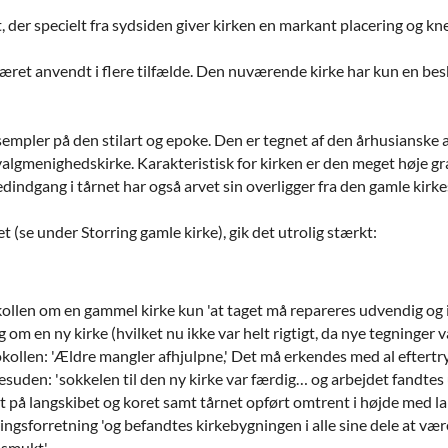
t, der specielt fra sydsiden giver kirken en markant placering og kne
æret anvendt i flere tilfælde. Den nuværende kirke har kun en bes
eksempler på den stilart og epoke. Den er tegnet af den århusianske 
algmenighedskirke. Karakteristisk for kirken er den meget høje gra
dindgang i tårnet har også arvet sin overligger fra den gamle kirk
t (se under Storring gamle kirke), gik det utrolig stærkt:
ollen om en gammel kirke kun 'at taget må repareres udvendig og ind
 om en ny kirke (hvilket nu ikke var helt rigtigt, da nye tegninger v
kollen: 'Ældre mangler afhjulpne,' Det må erkendes med al eftertry
suden: 'sokkelen til den ny kirke var færdig… og arbejdet fandtes
t på langskibet og koret samt tårnet opført omtrent i højde med la
ngsforretning 'og befandtes kirkebygningen i alle sine dele at v
 smukt'.