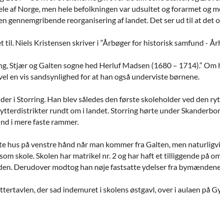
ele af Norge, men hele befolkningen var udsultet og forarmet og meg
en gennemgribende reorganisering af landet. Det ser ud til at det og
t til. Niels Kristensen skriver i ”Årbøger for historisk samfund - Å
g, Stjær og Galten sogne hed Herluf Madsen (1680 – 1714).” Om h
r vel en vis sandsynlighed for at han også underviste børnene.
er i Storring. Han blev således den første skoleholder ved den ryt
 rytterdistrikter rundt om i landet. Storring hørte under Skanderbo
ind i mere faste rammer.
e hus på venstre hånd når man kommer fra Galten, men naturligvis 
som skole. Skolen har matrikel nr. 2 og har haft et tilliggende på 
odden. Derudover modtog han nøje fastsatte ydelser fra bymændene, 
ttertavlen, der sad indemuret i skolens østgavl, over i aulaen på 