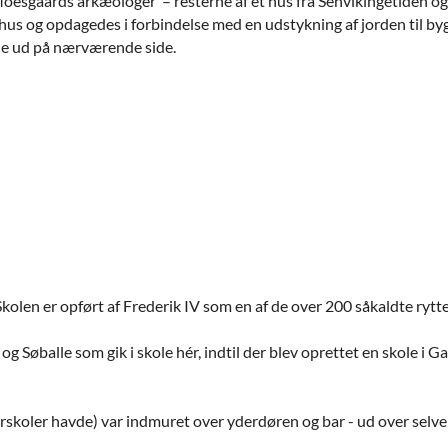
esgaards arkæologer – resterne af et hus fra Senvikingetiden og 
hus og opdagedes i forbindelse med en udstykning af jorden til byg
le ud på nærværende side.
 Skolen er opført af Frederik IV som en af de over 200 såkaldte rytte
 og Søballe som gik i skole hér, indtil der blev oprettet en skole i 
erskoler havde) var indmuret over yderdøren og bar - ud over selve