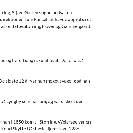
orring, Stjær, Galten sogne nedsat en
ledirektionen som kancelliet havde approberet
 til at omfatte Storring, Høver og Gammelgaard,
tue og lærerbolig i skolehuset. Der er altså
. De sidste 12 år var han meget svagelig så han
 på Lyngby seminarium, og var sikkert den
n han i 1850 kom til Storring. Weiersøe var en
en Knud Skytte i Østjysk Hjemstavn 1936.