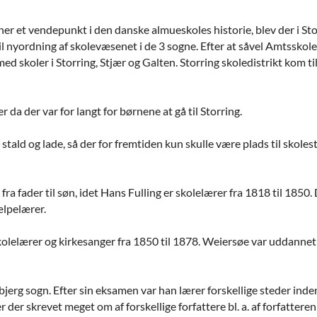
ner et vendepunkt i den danske almueskoles historie, blev der i St
l nyordning af skolevæsenet i de 3 sogne. Efter at såvel Amtssko
3 med skoler i Storring, Stjær og Galten. Storring skoledistrikt kom
 da der var for langt for børnene at gå til Storring.
stald og lade, så der for fremtiden kun skulle være plads til skoles
 fra fader til søn, idet Hans Fulling er skolelærer fra 1818 til 1850
ælpelærer.
kolelærer og kirkesanger fra 1850 til 1878. Weiersøe var uddannet
bjerg sogn. Efter sin eksamen var han lærer forskellige steder inde
der skrevet meget om af forskellige forfattere bl. a. af forfatter