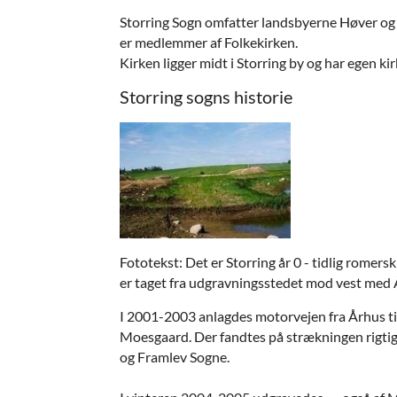
Storring Sogn omfatter landsbyerne Høver og
er medlemmer af Folkekirken.
Kirken ligger midt i Storring by og har egen
Storring sogns historie
Fototekst: Det er Storring år 0 - tidlig romer
er taget fra udgravningsstedet mod vest med Å
I
2001-2003 anlagdes motorvejen fra Århus til
Moesgaard. Der fandtes på strækningen rigtig
og Framlev Sogne.