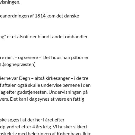
rvisningen.
Skoleanordningen af 1814 kom det danske
bog” er et afsnit der blandt andet omhandler
e miil. – og senere – Det huus han påbor er
61.(sognepræsten)
dierne var Degn – altså kirkesanger – i de tre
af aftalen også skulle undervise børnene i den
ndag efter gudstjenesten. Undervisningen på
ers. Det kan i dag synes at være en fattig
 søges i at der her i året efter
plyndret efter 4 års krig. Vi husker sikkert
venskekrig med belejringen af København. Ikke