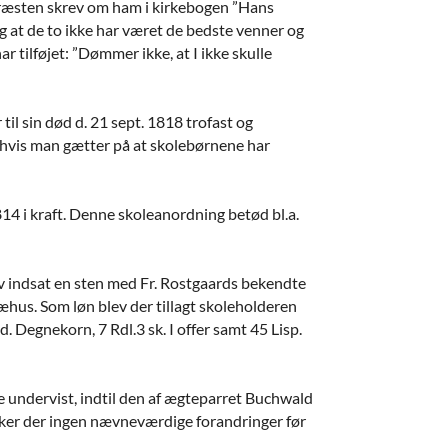
præsten skrev om ham i kirkebogen ”Hans
ig at de to ikke har været de bedste venner og
 tilføjet: ”Dømmer ikke, at I ikke skulle
il sin død d. 21 sept. 1818 trofast og
t hvis man gætter på at skolebørnene har
814 i kraft. Denne skoleanordning betød bl.a.
lev indsat en sten med Fr. Rostgaards bekendte
æhus. Som løn blev der tillagt skoleholderen
. Degnekorn, 7 Rdl.3 sk. I offer samt 45 Lisp.
le undervist, indtil den af ægteparret Buchwald
 sker der ingen nævneværdige forandringer før