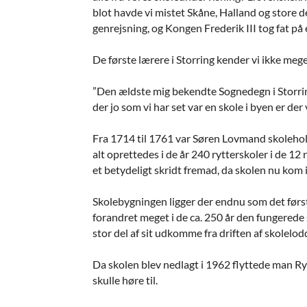
blot havde vi mistet Skåne, Halland og store d
genrejsning, og Kongen Frederik III tog fat på 
De første lærere i Storring kender vi ikke mege
”Den ældste mig bekendte Sognedegn i Storrin
der jo som vi har set var en skole i byen er de
Fra 1714 til 1761 var Søren Lovmand skolehold
alt oprettedes i de år 240 rytterskoler i de 12
et betydeligt skridt fremad, da skolen nu kom 
Skolebygningen ligger der endnu som det først
forandret meget i de ca. 250 år den fungerede 
stor del af sit udkomme fra driften af skolel
Da skolen blev nedlagt i 1962 flyttede man Ry
skulle høre til.