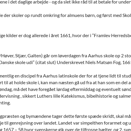
 i det daglige arbejde - og da slet ikke råd til at betale for unde
roede der skoler op rundt omkring for almuens børn, og først med 
lige kilder er dog allerede i året 1661, hvor der i ”Framlev Herreds
Høver, Stjær, Galten) går om løverdagen fra Aarhus skole op 2 stor
Danske skole udi” (citat slut) Underskrevet Niels Matsøn Fog, 16
entlig en discipel fra Aarhus latinskole der for at tjene lidt til stu
t til at holde skole i, kan man næsten gå ud fra at han som en del 
 søndag, må det have foregået lørdag eftermiddag og eventuelt sø
isning , sikkert Luthers lille Katekismus, bibelhistorie og salmev
nting.
ngpræsten og bymændene tager dette første spæde skridt, skal måske
je til genrejsning over landet. Landet var simpelthen forarmet og ud
ig 1657 – 58 hvor svenskerne gik over de tilfrosne bælter, og 2. s