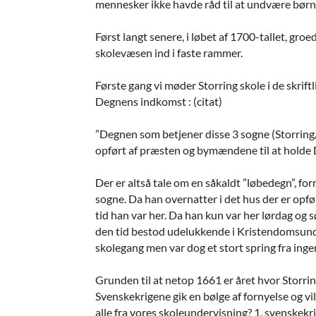
mennesker ikke havde råd til at undvære børnene
Først langt senere, i løbet af 1700-tallet, g
skolevæsen ind i faste rammer.
Første gang vi møder Storring skole i de skrift
Degnens indkomst : (citat)
”Degnen som betjener disse 3 sogne (Storring/
opført af præsten og bymændene til at holde 
Der er altså tale om en såkaldt ”løbedegn”, form
sogne. Da han overnatter i det hus der er opfør
tid han var her. Da han kun var her lørdag og
den tid bestod udelukkende i Kristendomsunderv
skolegang men var dog et stort spring fra inge
Grunden til at netop 1661 er året hvor Storri
Svenskekrigene gik en bølge af fornyelse og vil
alle fra vores skoleundervisning? 1. svenskekr