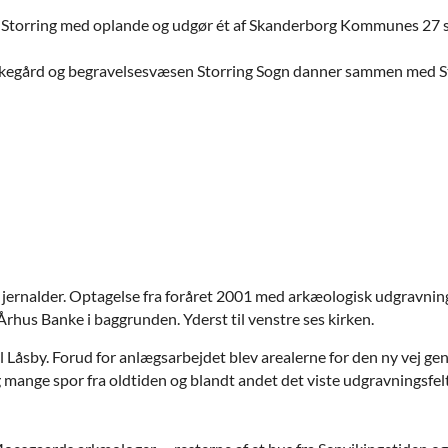
 Storring med oplande og udgør ét af Skanderborg Kommunes 27 s
 kirkegård og begravelsesvæsen Storring Sogn danner sammen med S
sk jernalder. Optagelse fra foråret 2001 med arkæologisk udgravnin
rhus Banke i baggrunden. Yderst til venstre ses kirken.
 Låsby. Forud for anlægsarbejdet blev arealerne for den ny vej 
 mange spor fra oldtiden og blandt andet det viste udgravningsfe