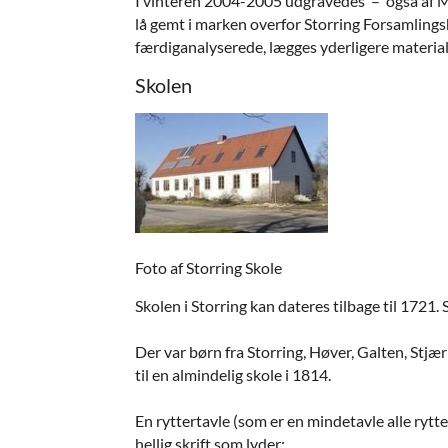
I vinteren 2004-2005 udgravedes – også af Mo
lå gemt i marken overfor Storring Forsamlings
færdiganalyserede, lægges yderligere materia
Skolen
Foto af Storring Skole
Skolen i Storring kan dateres tilbage til 1721.
Der var børn fra Storring, Høver, Galten, Stjær
til en almindelig skole i 1814.
En ryttertavle (som er en mindetavle alle rytt
hellig skrift som lyder: