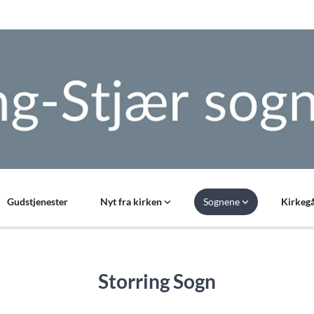
Gudstjenester
Nyt fra kirken
Sognene
Kirkegå
Storring Sogn