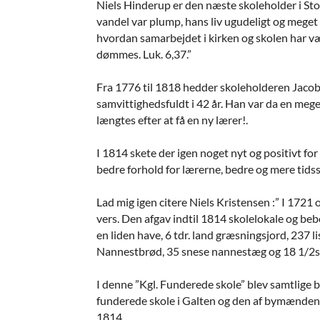
Niels Hinderup er den næste skoleholder i St
vandel var plump, hans liv ugudeligt og meget 
hvordan samarbejdet i kirken og skolen har vær
dømmes. Luk. 6,37.”
Fra 1776 til 1818 hedder skoleholderen Jacob 
samvittighedsfuldt i 42 år. Han var da en mege
længtes efter at få en ny lærer!.
I 1814 skete der igen noget nyt og positivt fo
bedre forhold for lærerne, bedre og mere tid
Lad mig igen citere Niels Kristensen :” I 1721
vers. Den afgav indtil 1814 skolelokale og be
en liden have, 6 tdr. land græsningsjord, 237 
Nannestbrød, 35 snese nannestæg og 18 1/2s
I denne ”Kgl. Funderede skole” blev samtlige b
funderede skole i Galten og den af bymændene 
1814.