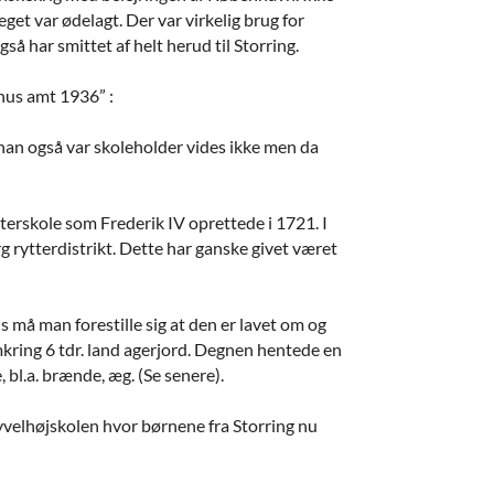
et var ødelagt. Der var virkelig brug for
så har smittet af helt herud til Storring.
rhus amt 1936” :
an også var skoleholder vides ikke men da
terskole som Frederik IV oprettede i 1721. I
rg rytterdistrikt. Dette har ganske givet været
må man forestille sig at den er lavet om og
omkring 6 tdr. land agerjord. Degnen hentede en
bl.a. brænde, æg. (Se senere).
Gyvelhøjskolen hvor børnene fra Storring nu