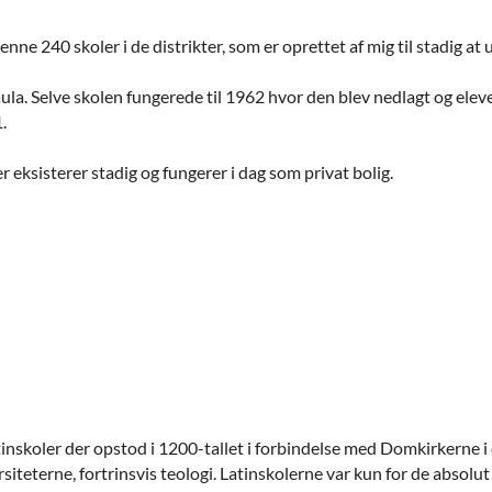
nne 240 skoler i de distrikter, som er oprettet af mig til stadig a
a. Selve skolen fungerede til 1962 hvor den blev nedlagt og elever
.
 eksisterer stadig og fungerer i dag som privat bolig.
inskoler der opstod i 1200-tallet i forbindelse med Domkirkerne i 
iteterne, fortrinsvis teologi. Latinskolerne var kun for de absolu