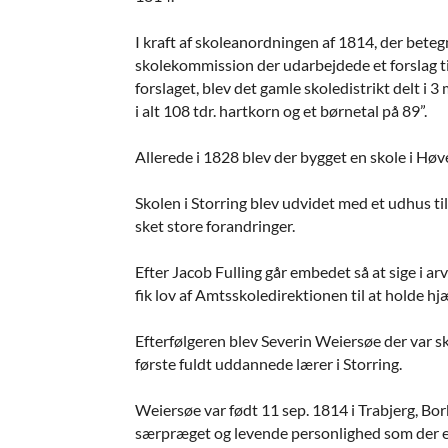
I kraft af skoleanordningen af 1814, der beteg
skolekommission der udarbejdede et forslag ti
forslaget, blev det gamle skoledistrikt delt i 
i alt 108 tdr. hartkorn og et børnetal på 89”.
Allerede i 1828 blev der bygget en skole i Høver
Skolen i Storring blev udvidet med et udhus til 
sket store forandringer.
Efter Jacob Fulling går embedet så at sige i arv
fik lov af Amtsskoledirektionen til at holde hj
Efterfølgeren blev Severin Weiersøe der var s
første fuldt uddannede lærer i Storring.
Weiersøe var født 11 sep. 1814 i Trabjerg, Bor
særpræget og levende personlighed som der er 