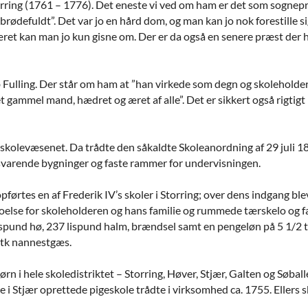
orring (1761 – 1776). Det eneste vi ved om ham er det som sogne
brødefuldt”. Det var jo en hård dom, og man kan jo nok forestille s
et kan man jo kun gisne om. Der er da også en senere præst der har
Fulling. Der står om ham at ”han virkede som degn og skoleholder t
t gammel mand, hædret og æret af alle”. Det er sikkert også rigtig
r skolevæsenet. Da trådte den såkaldte Skoleanordning af 29 juli 1
ssvarende bygninger og faste rammer for undervisningen.
 opførtes en af Frederik IV’s skoler i Storring; over dens indgang b
boelse for skoleholderen og hans familie og rummede tærskelo og f
lispund hø, 237 lispund halm, brændsel samt en pengeløn på 5 1/2 td
tk nannestgæs.
ørn i hele skoledistriktet – Storring, Høver, Stjær, Galten og Søbal
i Stjær oprettede pigeskole trådte i virksomhed ca. 1755. Ellers