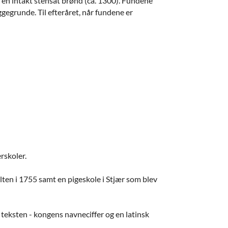
en intakt stensat brønd (ca. 1300). Fundene
gegrunde. Til efteråret, når fundene er
rskoler.
Galten i 1755 samt en pigeskole i Stjær som blev
 teksten - kongens navneciffer og en latinsk