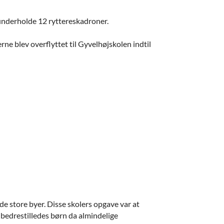
t underholde 12 ryttereskadroner.
ne blev overflyttet til Gyvelhøjskolen indtil
de store byer. Disse skolers opgave var at
t bedrestilledes børn da almindelige