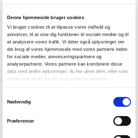
r
d
s
Denne hjemmeside bruger cookies
t
Vi bruger cookies til at tilpasse vores indhold og
a
annoncer, til at vise dig funktioner til sociale medier og til
k
at analysere vores trafik. Vi deler også oplysninger om
s
din brug af vores hjemmeside med vores partnere inden
t
for sociale medier, annonceringspartnere og
e
analysepartnere. Vores partnere kan kombinere disse
r
data med andre oplysninger, du har givet dem, eller som
de har indsamlet fra din brug af deres tjenester.
2
0
2
S
6
Nødvendig
a
m
t
Præferencer
L
y
æ
k