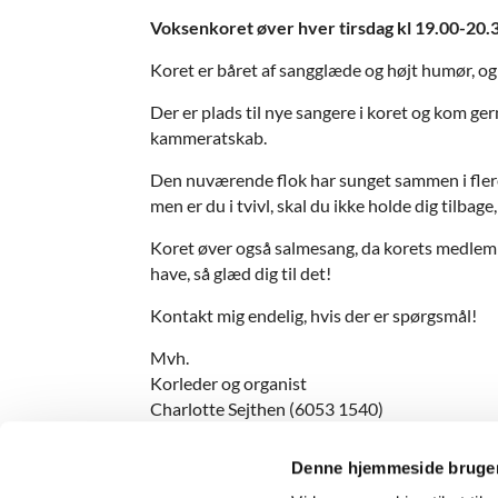
Voksenkoret øver hver tirsdag kl 19.00-20.
Koret er båret af sangglæde og højt humør, og
Der er plads til nye sangere i koret og kom ge
kammeratskab.
Den nuværende flok har sunget sammen i flere 
men er du i tvivl, skal du ikke holde dig tilb
Koret øver også salmesang, da korets medlemm
have, så glæd dig til det!
Kontakt mig endelig, hvis der er spørgsmål!
Mvh.
Korleder og organist
Charlotte Sejthen (6053 1540)
Denne hjemmeside bruger