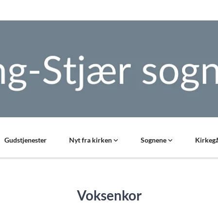
Gudstjenester
Nyt fra kirken
Sognene
Kirkegå
Voksenkor