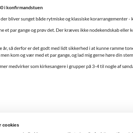
30 i konfirmandstuen
 der bliver sunget både rytmiske og klassiske korarrangementer -
rne et par gange og prøv det. Der kræves ikke nodekendskab eller ko
år, så derfor er det godt med lidt sikkerhed i at kunne ramme to
age, men kom og vær med et par gange, og lad mig gerne høre din st
er medvirker som kirkesangere i grupper på 3-4 til nogle af sønda
 cookies