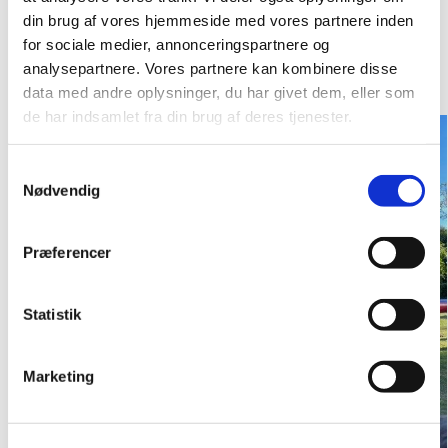
din brug af vores hjemmeside med vores partnere inden
Mellem æbletræerne hang 0., 1., 2. og 3. klassernes
for sociale medier, annonceringspartnere og
flagguirlander og sendte gode ord ud i verden. Også
analysepartnere. Vores partnere kan kombinere disse
tak for det.
data med andre oplysninger, du har givet dem, eller som
de har indsamlet fra din brug af deres tjenester.
S
Nødvendig
a
m
t
Præferencer
y
k
k
Statistik
e
v
Marketing
a
l
g