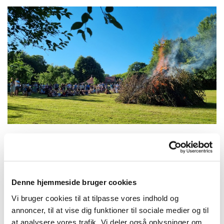
Sankt Hans aften i Storring Præstegård
Sankt Hans i Præstegårdshaven er en skøn tradition.
En aften hvor vi mødes omkring fællesskab, sang og
Denne hjemmeside bruger cookies
bål.
Vi bruger cookies til at tilpasse vores indhold og
annoncer, til at vise dig funktioner til sociale medier og til
Tak til mændenes morgenbord for sang og 9. klasses
at analysere vores trafik. Vi deler også oplysninger om
piger for dans.