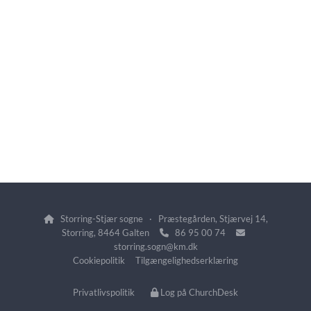
Storring-Stjær sogne · Præstegården, Stjærvej 14,

Storring, 8464 Galten
86 95 00 74


storring.sogn@km.dk
Cookiepolitik
Tilgængelighedserklæring
Privatlivspolitik
Log på ChurchDesk