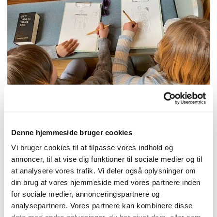
Minikonfirmander
Denne hjemmeside bruger cookies
Nu er årets minikonfirmander begyndt! Det er et tilbud
Vi bruger cookies til at tilpasse vores indhold og
til børn i 3. klasse. Vi mødes fire gange i kirkerne – de
annoncer, til at vise dig funktioner til sociale medier og til
to første gange i Storring Kirke og de sidste to gange i
at analysere vores trafik. Vi deler også oplysninger om
Stjær Kirke.
din brug af vores hjemmeside med vores partnere inden
for sociale medier, annonceringspartnere og
Vi taler om, hvordan kirkerne er indrettet, undrer os,
analysepartnere. Vores partnere kan kombinere disse
hører fortællinger fra Bibelen, synger, tegner og starter