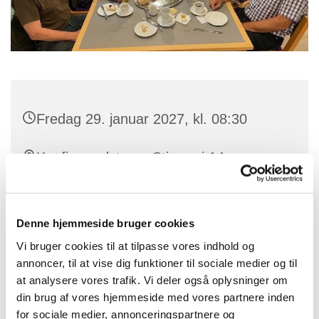
Fredag 29. januar 2027, kl. 08:30
Konfirmandstuen, Stjærvej 14,
Storring, 8464 Galten
Denne hjemmeside bruger cookies
Vi bruger cookies til at tilpasse vores indhold og
Den sidste fredag i hver måned samles en flok mænd
annoncer, til at vise dig funktioner til sociale medier og til
omkring et morgenbord, hvor vi får en kop kaffe og et
at analysere vores trafik. Vi deler også oplysninger om
rundstykke (og måske med en lille én til), synger et par
din brug af vores hjemmeside med vores partnere inden
sange/salmer, får en hyggelig sludder om stort og
for sociale medier, annonceringspartnere og