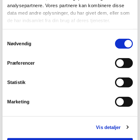
småt, mand og mand imellem.
analysepartnere. Vores partnere kan kombinere disse
data med andre oplysninger, du har givet dem, eller som
Det er åbent for alle (mænd), og alle er velkomne i
de har indsamlet fra din brug af deres tjenester.
konfirmandstuen den sidste fredag i måneden kl. 8.30.
S
Nødvendig
a
m
t
Præferencer
y
k
k
Statistik
e
v
Marketing
a
l
g
Vis detaljer