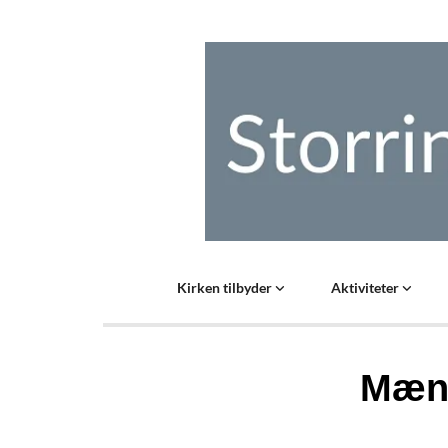
Kirken tilbyder
Aktiviteter
Mæn