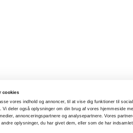
 cookies
passe vores indhold og annoncer, til at vise dig funktioner til soci
fik. Vi deler også oplysninger om din brug af vores hjemmeside m
 medier, annonceringspartnere og analysepartnere. Vores partne
e · Præstegården, Stjærvej 14, Storring, 8464 Galten
86 95 00 74

Cookiepolitik
Tilgængelighedserklæring
ndre oplysninger, du har givet dem, eller som de har indsamlet 