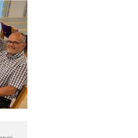
ærvej