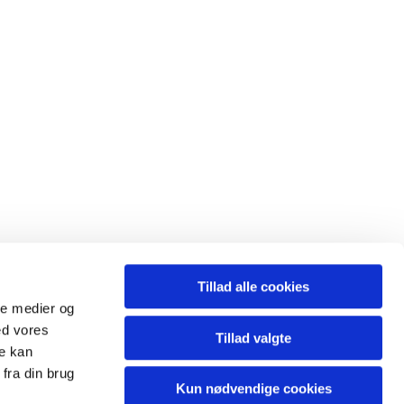
Tillad alle cookies
ale medier og
ed vores
Tillad valgte
re kan
storring.sogn@km.dk

fra din brug
Kun nødvendige cookies