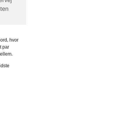
lten
ord, hvor
t par
mellem.
idste