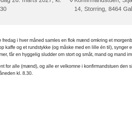
:30
14, Storring, 8464 Ga
e fredag i hver måned samles en flok mænd omkring et morgenb
kop kaffe og et rundstykke (og måske med en lille én til), synger e
mer, får en hyggelig sludder om stort og småt, mand og mand i
nt for alle (mænd), og alle er velkomne i konfirmandstuen den s
åneden kl. 8.30.