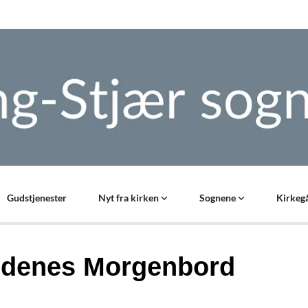
Gudstjenester
Nyt fra kirken
Sognene
Kirkegå
denes Morgenbord