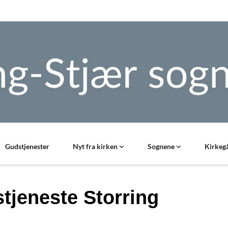
Gudstjenester
Nyt fra kirken
Sognene
Kirkegå
tjeneste Storring