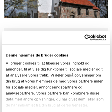
Søndag 23. august 2026, kl. 09:30
Stjær kirke, Kirkestien, Stjær, 8464
Denne hjemmeside bruger cookies
Galten
Vi bruger cookies til at tilpasse vores indhold og
annoncer, til at vise dig funktioner til sociale medier og til
at analysere vores trafik. Vi deler også oplysninger om
Hanne-Lise Mandrup
din brug af vores hjemmeside med vores partnere inden
for sociale medier, annonceringspartnere og
analysepartnere. Vores partnere kan kombinere disse
data med andre oplysninger, du har givet dem, eller som
de har indsamlet fra din brug af deres tjenester.