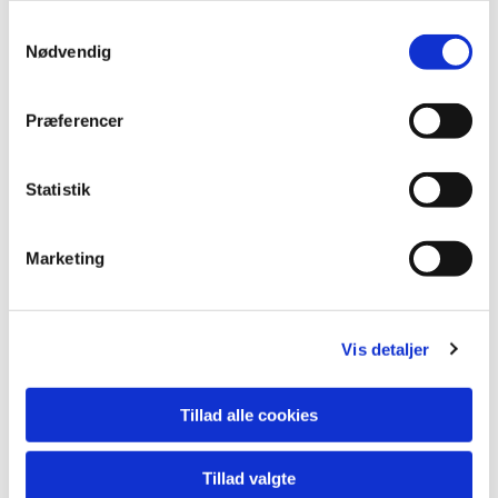
S
Nødvendig
a
m
t
Præferencer
y
k
k
Statistik
e
v
Marketing
a
l
g
Vis detaljer
Du vil måske også kunne lide...
Tillad alle cookies
Tillad valgte