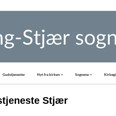
Gudstjenester
Nyt fra kirken
Sognene
Kirkegå
tjeneste Stjær